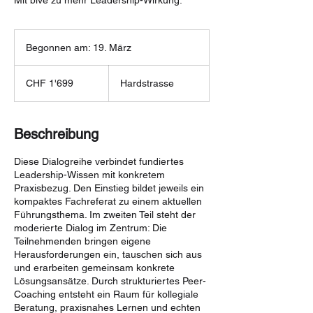
Mit bive zu mehr Leadership-Wirkung.
Begonnen am: 19. März
B
e
1'699
g
Schweizer
CHF 1'699
Hardstrasse
Franken
o
n
n
e
Beschreibung
n
a
Diese Dialogreihe verbindet fundiertes
m
Leadership-Wissen mit konkretem
:
Praxisbezug. Den Einstieg bildet jeweils ein
1
kompaktes Fachreferat zu einem aktuellen
9
Führungsthema. Im zweiten Teil steht der
.
moderierte Dialog im Zentrum: Die
M
Teilnehmenden bringen eigene
ä
Herausforderungen ein, tauschen sich aus
r
und erarbeiten gemeinsam konkrete
z
Lösungsansätze. Durch strukturiertes Peer-
Coaching entsteht ein Raum für kollegiale
Beratung, praxisnahes Lernen und echten